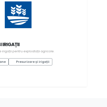
 IRIGAȚII
irigații pentru exploatații agricole.
rane
Presurizare și irigații