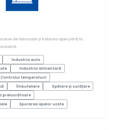
procese de fabricație și tratarea apei până la
maceutică.
Industria auto
zate
Industria alimentară
Controlul temperaturii
că
Îmbuteliere
Spălare și curățare
a prelucrătoare
iale
Epurarea apelor uzate