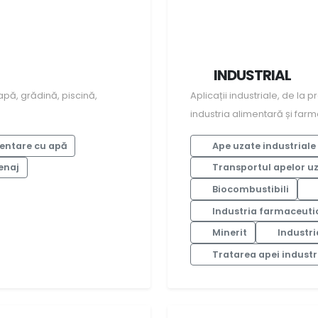
INDUSTRIAL
apă, grădină, piscină,
Aplicații industriale, de la 
industria alimentară și far
entare cu apă
Ape uzate industriale
enaj
Transportul apelor u
Biocombustibili
Industria farmaceuti
Minerit
Industri
Tratarea apei industr