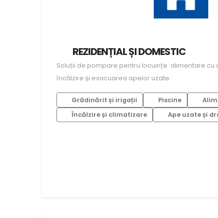
REZIDENȚIAL ȘI DOMESTIC
Soluții de pompare pentru locuințe: alimentare cu 
încălzire și evacuarea apelor uzate.
Grădinărit și irigații
Piscine
Alim
Încălzire și climatizare
Ape uzate și dr