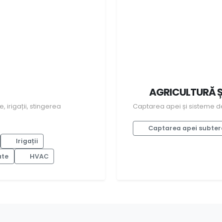
AGRICULTURĂ ȘI
, irigații, stingerea
Captarea apei și sisteme de 
Captarea apei subte
Irigații
ate
HVAC