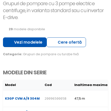
Grupuri de pompare cu 3 pompe electrice
centrifuge, in varianta standard sau cu invertor
E-drive.
29
modele disponibile
Vezi modelele
Cere ofertă
Categorie:
Grupuri de pompare cu turație fixă
MODELE DIN SERIE
Model
Cod
Inaltimea maxima 
K3GP CVM A/8 304M
47,5 m
2009650005B