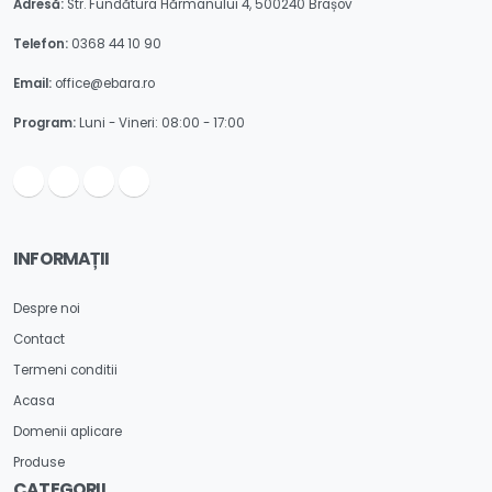
Adresă:
Str. Fundătura Hărmanului 4, 500240 Brașov
Telefon:
0368 44 10 90
Email:
office@ebara.ro
Program:
Luni - Vineri: 08:00 - 17:00
INFORMAȚII
Despre noi
Contact
Termeni conditii
Acasa
Domenii aplicare
Produse
CATEGORII