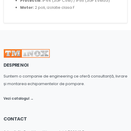
Protectie:
IP44 (3GP CVM) / IP55 (3GP EVMSG)
Motor:
2 poli, izolatie clasa F
DESPRE NOI
Suntem o companie de engineering ce oferă consultanță, livrare
și montarea echipamentelor de pompare.
Vezi catalogul →
CONTACT