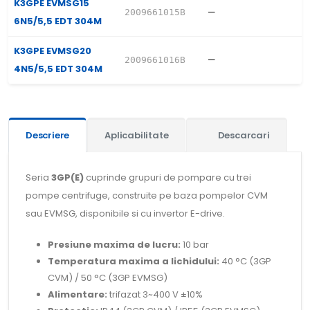
K3GPE EVMSG15
—
2009661015B
6N5/5,5 EDT 304M
K3GPE EVMSG20
—
2009661016B
4N5/5,5 EDT 304M
Descriere
Aplicabilitate
Descarcari
Seria
3GP(E)
cuprinde grupuri de pompare cu trei
pompe centrifuge, construite pe baza pompelor CVM
sau EVMSG, disponibile si cu invertor E-drive.
Presiune maxima de lucru:
10 bar
Temperatura maxima a lichidului:
40 °C (3GP
CVM) / 50 °C (3GP EVMSG)
Alimentare:
trifazat 3~400 V ±10%