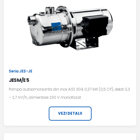
Seria JES-JE
JESM/E 5
Pompa autoamorsanta din inox AISI 304, 0,37 kW (0,5 CP), debit 0,3
– 2,7 m³/h, alimentare 230 V monofazat.
VEZI DETALII