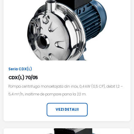
Seria CDX(L)
CDX(L) 70/05
Pompa centrifuga monoetajata din inox, 0,4 kW (0,5 CP), debit 1,2 –
5,4 m³/h, inaltime de pompare pana la 22 m.
VEZI DETALII