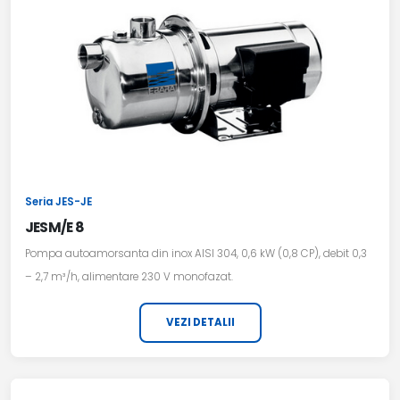
Seria JES-JE
JESM/E 8
Pompa autoamorsanta din inox AISI 304, 0,6 kW (0,8 CP), debit 0,3
– 2,7 m³/h, alimentare 230 V monofazat.
VEZI DETALII