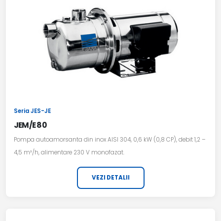
Seria JES-JE
JEM/E 80
Pompa autoamorsanta din inox AISI 304, 0,6 kW (0,8 CP), debit 1,2 –
4,5 m³/h, alimentare 230 V monofazat.
VEZI DETALII