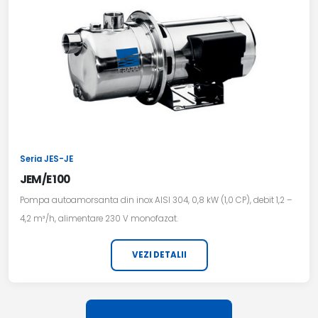
Seria JES-JE
JEM/E 100
Pompa autoamorsanta din inox AISI 304, 0,8 kW (1,0 CP), debit 1,2 –
4,2 m³/h, alimentare 230 V monofazat.
VEZI DETALII