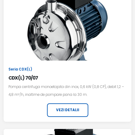
Seria CDX(L)
CDX(L) 70/07
Pompa centrifuga monoetajata din inox, 0,6 kW (0,8 CP), debit 1,2 –
4,8 m³/h, inaltime de pompare pana la 30 m.
VEZI DETALII