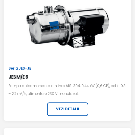
Seria JES-JE
JESM/E 6
Pompa autoamorsanta din inox AISI 304, 0,44 kW (0,6 CP), debit 0,3
– 2,7 m³/h, alimentare 230 V monofazat.
VEZI DETALII