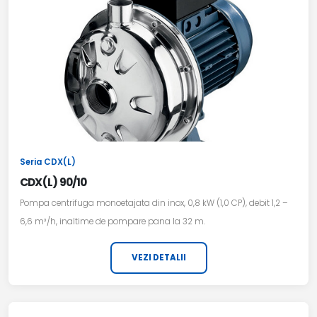
Seria CDX(L)
CDX(L) 90/10
Pompa centrifuga monoetajata din inox, 0,8 kW (1,0 CP), debit 1,2 –
6,6 m³/h, inaltime de pompare pana la 32 m.
VEZI DETALII